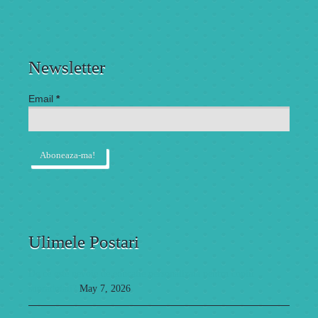
Newsletter
Email
*
Ulimele Postari
De ce este nevoie de educatie personalizata pentru copiii
supradotati?
May 7, 2026